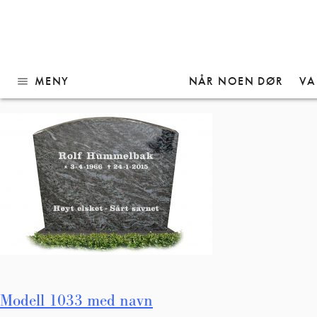
Gå
Modell 1033 med navn
til
innhold
MENY
NÅR NOEN DØR
VA
menu
Innleggsnavigasjon
Modell 1033 med navn