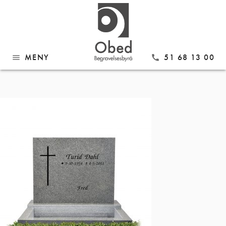
Gå
Modell 1032 finsk grå med
til
innhold
ramme
MENY
51 68 13 00
menu
call