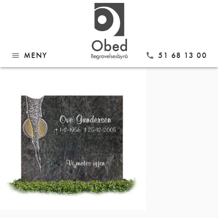
Gå
Modell 1030 med navn
til
innhold
MENY
51 68 13 00
menu
call