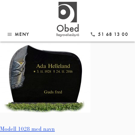
Gå
Modell 1028 med navn
til
innhold
MENY
51 68 13 00
menu
call
Innleggsnavigasjon
Modell 1028 med navn