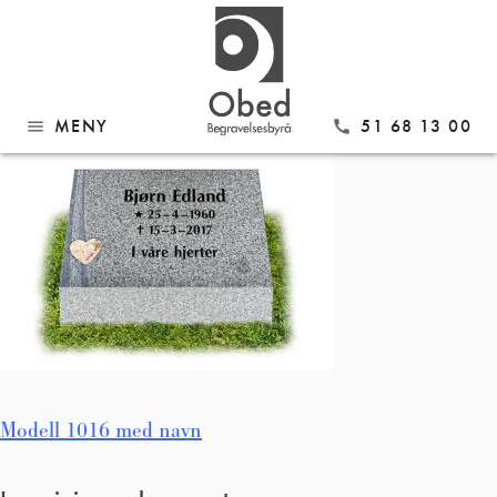
Gå
Modell 1016 med navn
til
innhold
MENY
51 68 13 00
menu
call
Innleggsnavigasjon
Modell 1016 med navn