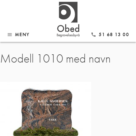
MENY
51 68 13 00
menu
call
Gå
Modell 1010 med navn
til
innhold