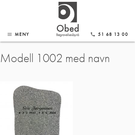
MENY
51 68 13 00
menu
call
Gå
Modell 1002 med navn
til
innhold