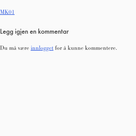
Innleggsnavigasjon
MK01
Legg igjen en kommentar
Du må være
innlogget
for å kunne kommentere.