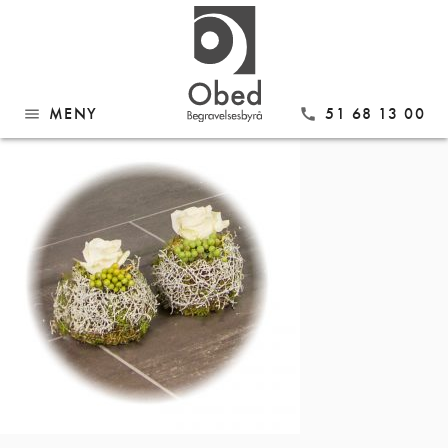
Gå
MK01
til
innhold
MENY
51 68 13 00
menu
call