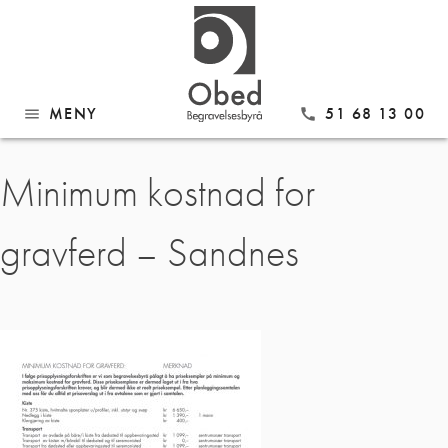
MENY
51 68 13 00
menu
call
Gå
Minimum kostnad for
til
innhold
gravferd – Sandnes