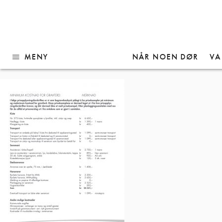
Gå
Minimum kostnad for gra
til
innhold
MENY
NÅR NOEN DØR
VA
menu