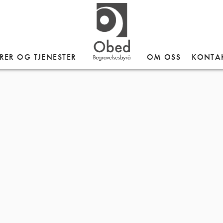
vferd – Bryne
RER OG TJENESTER
OM OSS
KONTA