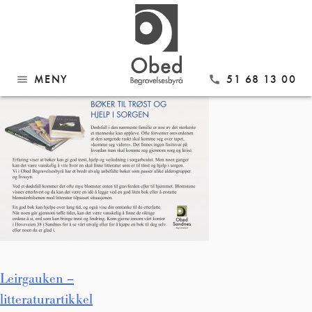
Gå
Leirgauken – litteraturartikkel
til
innhold
MENY
51 68 13 00
menu
call
Innleggsnavigasjon
Leirgauken –
litteraturartikkel