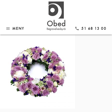
Gå
KR20
til
innhold
MENY
51 68 13 00
menu
call