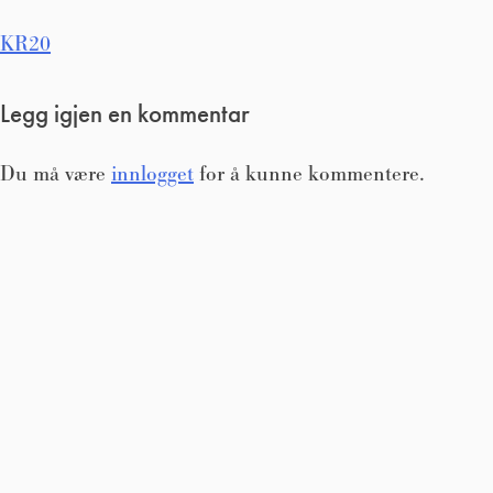
Innleggsnavigasjon
KR20
Legg igjen en kommentar
Du må være
innlogget
for å kunne kommentere.