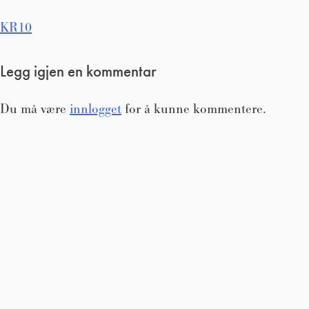
Innleggsnavigasjon
KR10
Legg igjen en kommentar
Du må være
innlogget
for å kunne kommentere.