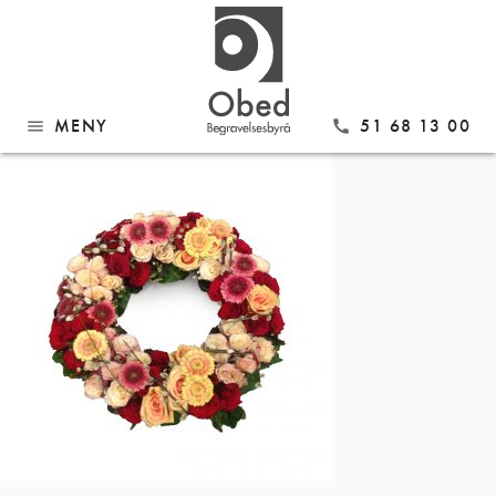
Gå
KR10
til
innhold
MENY
51 68 13 00
menu
call