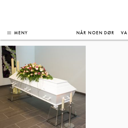
Gå
KP04
til
innhold
MENY
NÅR NOEN DØR
VA
menu