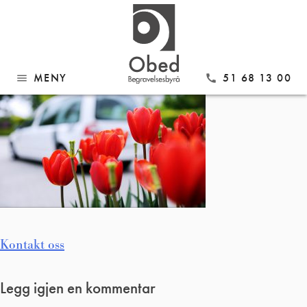
Gå
Obed_600
til
innhold
MENY
51 68 13 00
menu
call
Innleggsnavigasjon
Kontakt oss
Legg igjen en kommentar