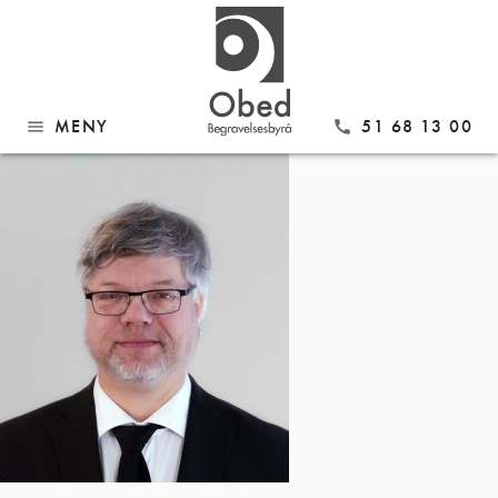
Gå
Kjartan
til
innhold
MENY
51 68 13 00
menu
call