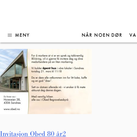
Gå
Invitasjon Obed 80 år2
til
innhold
MENY
NÅR NOEN DØR
VA
menu
Innleggsnavigasjon
Invitasjon Obed 80 år2