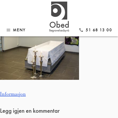
Gå
Bilde syning
til
innhold
MENY
51 68 13 00
menu
call
Innleggsnavigasjon
Informasjon
Legg igjen en kommentar