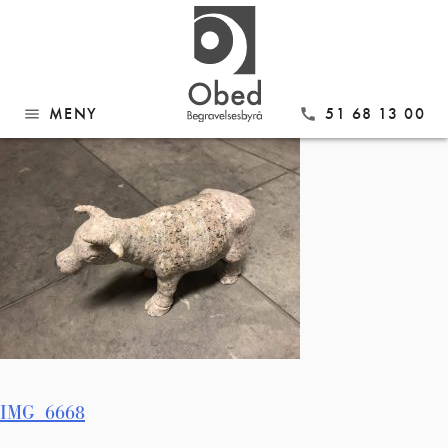
Gå
IMG_6668
til
innhold
MENY
51 68 13 00
menu
call
Innleggsnavigasjon
IMG_6668