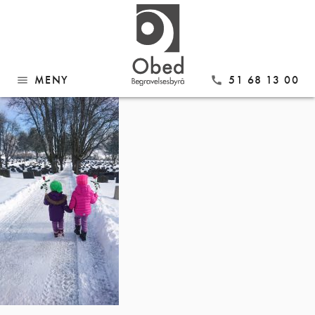
Gå
IMG_6171
til
innhold
MENY
51 68 13 00
menu
call