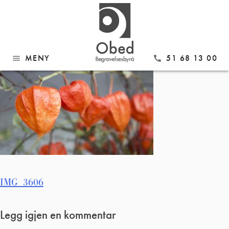
Gå
IMG_3606
til
innhold
MENY
51 68 13 00
menu
call
Innleggsnavigasjon
IMG_3606
Legg igjen en kommentar