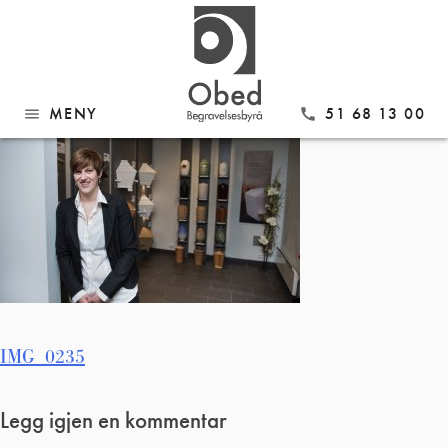
Gå
IMG_0235
til
innhold
MENY
51 68 13 00
menu
call
Innleggsnavigasjon
IMG_0235
Legg igjen en kommentar