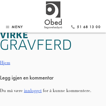
Gå
Virke farge Stor
til
innhold
MENY
51 68 13 00
menu
call
Innleggsnavigasjon
Hjem
Legg igjen en kommentar
Du må være
innlogget
for å kunne kommentere.