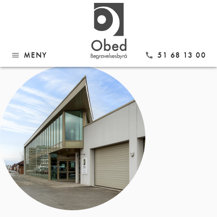
Gå
Sandnes sirkel
til
innhold
MENY
51 68 13 00
menu
call