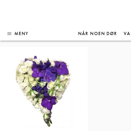
Gå
HJ13
til
innhold
MENY
NÅR NOEN DØR
VA
menu