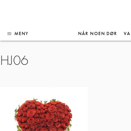
MENY
NÅR NOEN DØR
VA
menu
Gå
HJ06
til
innhold