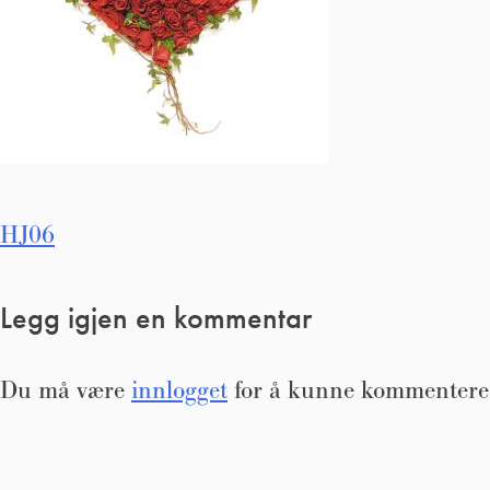
Innleggsnavigasjon
HJ06
Legg igjen en kommentar
Du må være
innlogget
for å kunne kommentere