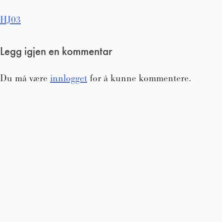
Innleggsnavigasjon
HJ03
Legg igjen en kommentar
Du må være
innlogget
for å kunne kommentere.