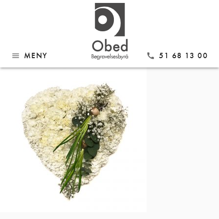
Gå
HJ03
til
innhold
MENY
51 68 13 00
menu
call