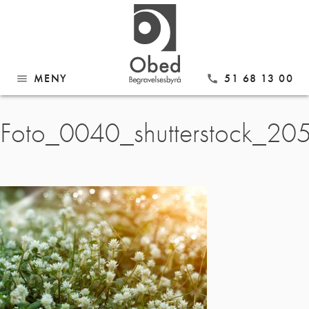
MENY
51 68 13 00
menu
call
Gå
Foto_0040_shutterstock_20
til
innhold