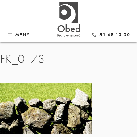
MENY
51 68 13 00
menu
call
Gå
FK_0173
til
innhold