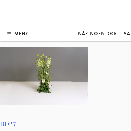
Gå
BD27
til
innhold
MENY
NÅR NOEN DØR
VA
menu
Innleggsnavigasjon
BD27