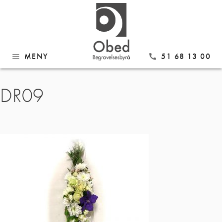
MENY
51 68 13 00
menu
call
Gå
DR09
til
innhold