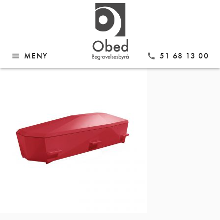
Gå
Diamant 32 rød SM
til
innhold
MENY
51 68 13 00
menu
call