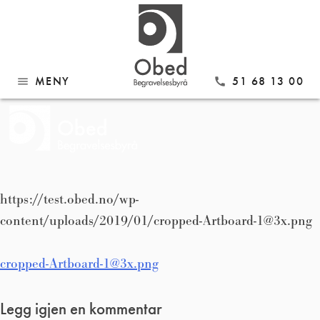
Gå
cropped-Artboard-1@3x.png
til
innhold
MENY
51 68 13 00
menu
call
https://test.obed.no/wp-
content/uploads/2019/01/cropped-Artboard-1@3x.png
Innleggsnavigasjon
cropped-Artboard-1@3x.png
Legg igjen en kommentar