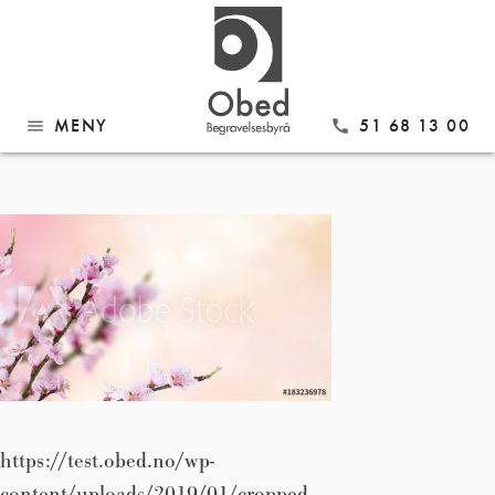
Gå
cropped-
til
innhold
AdobeStock_183236978_Pr
MENY
51 68 13 00
menu
call
https://test.obed.no/wp-
content/uploads/2019/01/cropped-