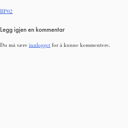
Innleggsnavigasjon
BP02
Legg igjen en kommentar
Du må være
innlogget
for å kunne kommentere.