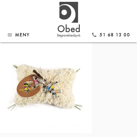
Gå
BP02
til
innhold
MENY
51 68 13 00
menu
call