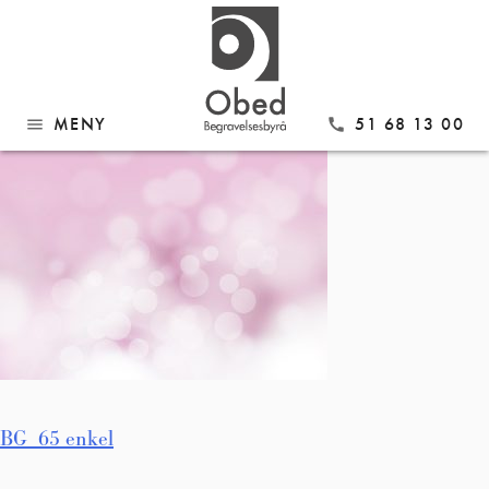
Gå
BG_65 enkel
til
innhold
MENY
51 68 13 00
menu
call
Innleggsnavigasjon
BG_65 enkel