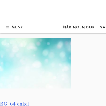
Gå
BG_64 enkel
til
innhold
MENY
NÅR NOEN DØR
VA
menu
Innleggsnavigasjon
BG_64 enkel