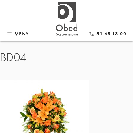
MENY
51 68 13 00
menu
call
Gå
BD04
til
innhold