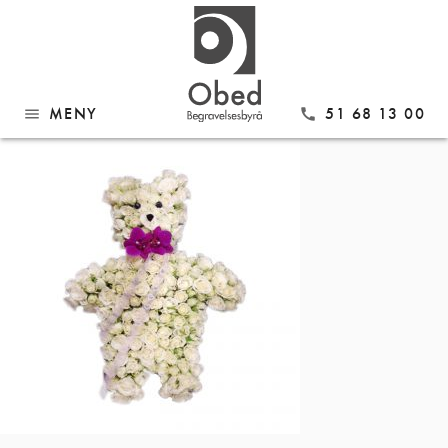
Gå
BA01
til
innhold
MENY
51 68 13 00
menu
call