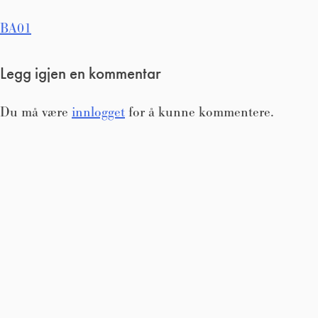
Innleggsnavigasjon
BA01
Legg igjen en kommentar
Du må være
innlogget
for å kunne kommentere.