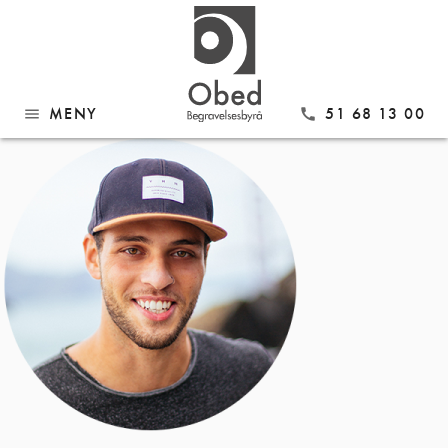
Gå
ava4.png
til
innhold
MENY
51 68 13 00
menu
call