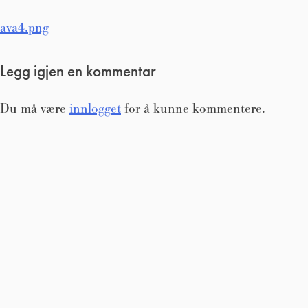
Innleggsnavigasjon
ava4.png
Legg igjen en kommentar
Du må være
innlogget
for å kunne kommentere.