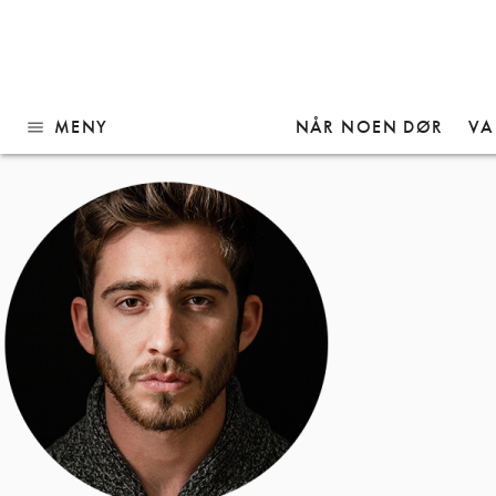
Gå
ava2.png
til
innhold
MENY
NÅR NOEN DØR
VA
menu