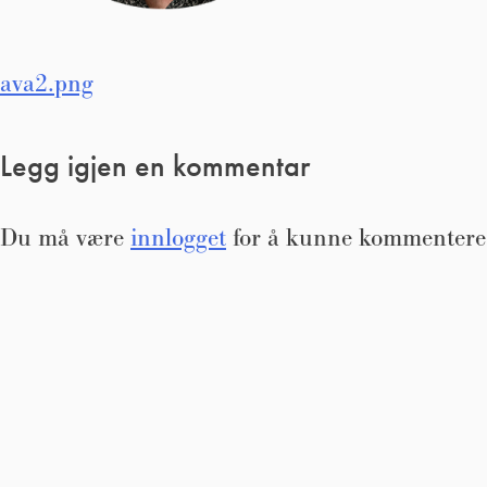
Innleggsnavigasjon
ava2.png
Legg igjen en kommentar
Du må være
innlogget
for å kunne kommentere