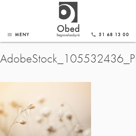
MENY
51 68 13 00
menu
call
Gå
AdobeStock_105532436_Pr
til
innhold