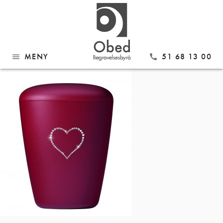
Gå
26340
til
innhold
MENY
51 68 13 00
menu
call