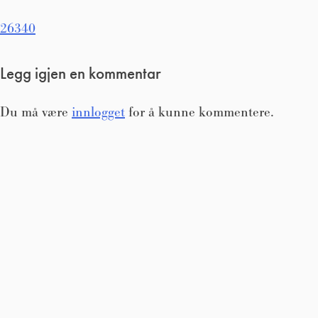
Innleggsnavigasjon
26340
Legg igjen en kommentar
Du må være
innlogget
for å kunne kommentere.