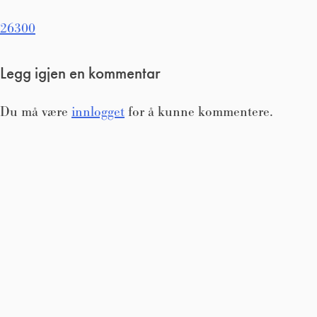
Innleggsnavigasjon
26300
Legg igjen en kommentar
Du må være
innlogget
for å kunne kommentere.