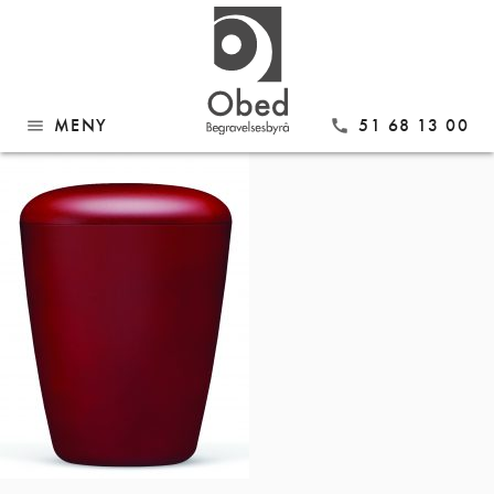
Gå
26300
til
innhold
MENY
51 68 13 00
menu
call