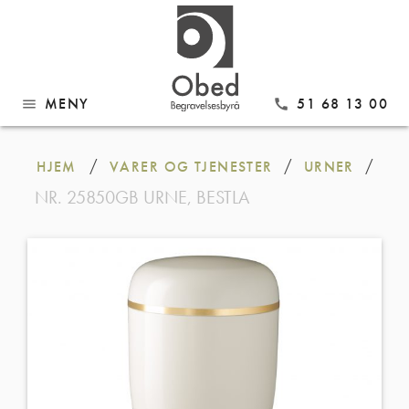
MENY
51 68 13 00
menu
call
Gå
til
/
/
/
HJEM
VARER OG TJENESTER
URNER
innhold
NR. 25850GB URNE, BESTLA