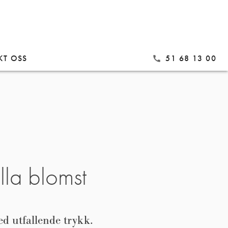
KT OSS
51 68 13 00
call
lla blomst
ed utfallende trykk.