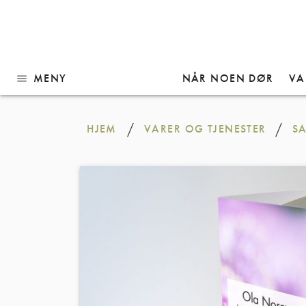
MENY
NÅR NOEN DØR
VA
menu
Gå
til
/
/
HJEM
VARER OG TJENESTER
S
innhold