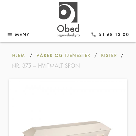
MENY
51 68 13 00
menu
call
Gå
til
/
/
/
HJEM
VARER OG TJENESTER
KISTER
innhold
NR. 375 – HVITMALT SPON