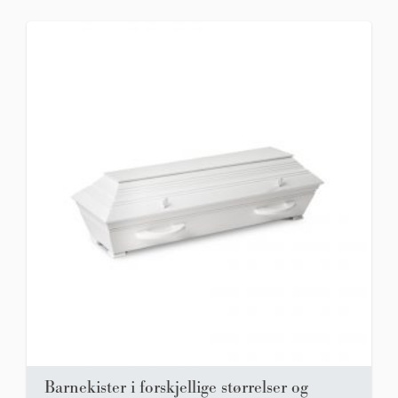
Barnekister i forskjellige størrelser og