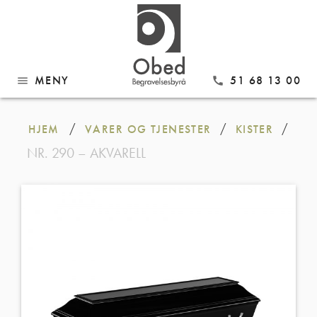
MENY
51 68 13 00
menu
call
Gå
til
/
/
/
HJEM
VARER OG TJENESTER
KISTER
innhold
NR. 290 – AKVARELL