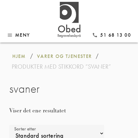
MENY
51 68 13 00
menu
call
Gå
til
/
/
HJEM
VARER OG TJENESTER
innhold
PRODUKTER MED STIKKORD “SVANER”
svaner
Viser det ene resultatet
Sorter etter