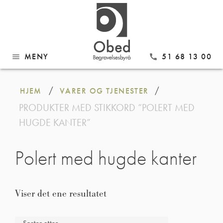
MENY
51 68 13 00
menu
call
Gå
til
/
/
HJEM
VARER OG TJENESTER
innhold
PRODUKTER MED STIKKORD “POLERT MED
HUGDE KANTER”
Polert med hugde kanter
Viser det ene resultatet
Sorter etter